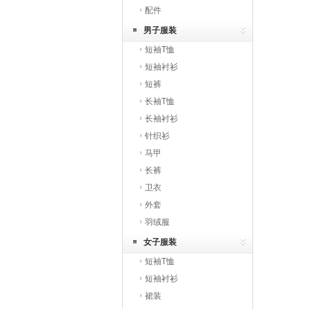
配件
男子服装
短袖T恤
短袖衬衫
短裤
长袖T恤
长袖衬衫
针织衫
马甲
长裤
卫衣
外套
羽绒服
女子服装
短袖T恤
短袖衬衫
裙装