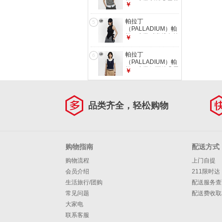
拉丁上装刺绣鸢尾花
￥
女款短袖Polo衫
1913899 鲨鱼灰 L
帕拉丁
5
（PALLADIUM）帕
拉丁上装时尚线条简
￥
洁女款针织背心
1913902 铅黑色 XL
帕拉丁
6
（PALLADIUM）帕
拉丁上装假两件鸢尾
￥
花刺绣女款短袖T恤
1913898 深牡丹蓝
M
品类齐全，轻松购物
购物指南
配送方式
购物流程
上门自提
会员介绍
211限时达
生活旅行/团购
配送服务查
常见问题
配送费收取
大家电
联系客服