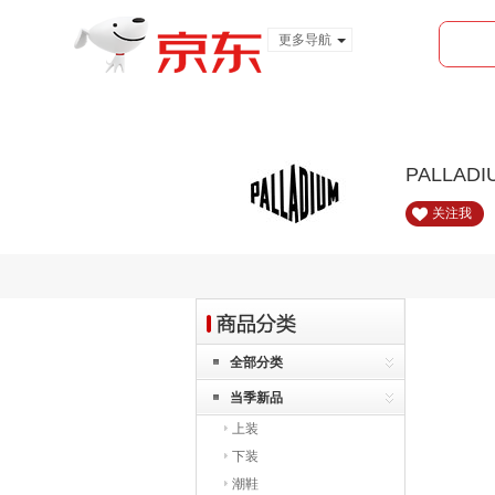
更多导航
服装城
食品
金融
PALLAD
关注我
全部分类
当季新品
上装
下装
潮鞋