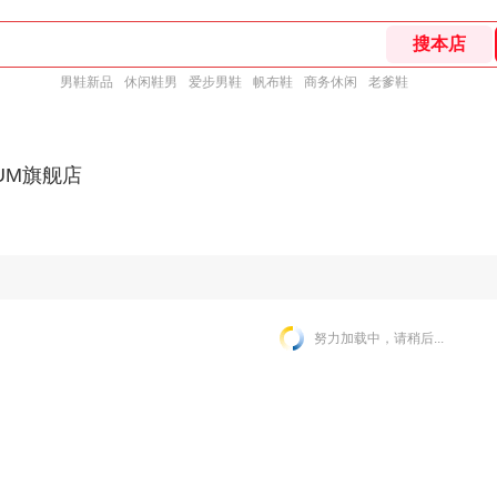
男鞋新品
休闲鞋男
爱步男鞋
帆布鞋
商务休闲
老爹鞋
IUM旗舰店
努力加载中，请稍后...