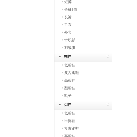
短裤
长袖T恤
长裤
卫衣
外套
针织衫
羽绒服
男鞋
低帮鞋
复古跑鞋
高帮鞋
翻帮鞋
靴子
女鞋
低帮鞋
半拖鞋
复古跑鞋
高帮鞋