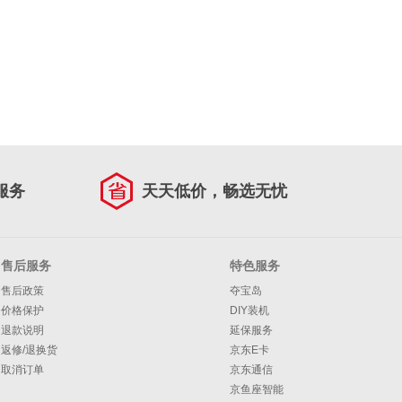
服务
天天低价，畅选无忧
售后服务
特色服务
售后政策
夺宝岛
价格保护
DIY装机
退款说明
延保服务
返修/退换货
京东E卡
取消订单
京东通信
京鱼座智能