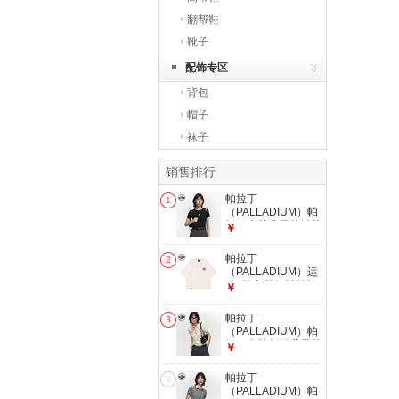
翻帮鞋
靴子
配饰专区
背包
帽子
袜子
销售排行
帕拉丁
1
（PALLADIUM）帕
拉丁上装鸢尾花绣花
￥
点缀女款短袖T恤
1914577 铅黑色 M
帕拉丁
2
（PALLADIUM）运
动T恤印花短袖纯棉t
￥
恤男女情侣款时尚衣
服短袖 178011
帕拉丁
3
178011-232-香草冰
（PALLADIUM）帕
色 M
拉丁上装刺绣鸢尾花
￥
女款短袖Polo衫
1913899 香草冰色
帕拉丁
4
XL
（PALLADIUM）帕