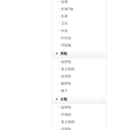
短裤
长袖T恤
长裤
卫衣
外套
针织衫
羽绒服
男鞋
低帮鞋
复古跑鞋
高帮鞋
翻帮鞋
靴子
女鞋
低帮鞋
半拖鞋
复古跑鞋
高帮鞋