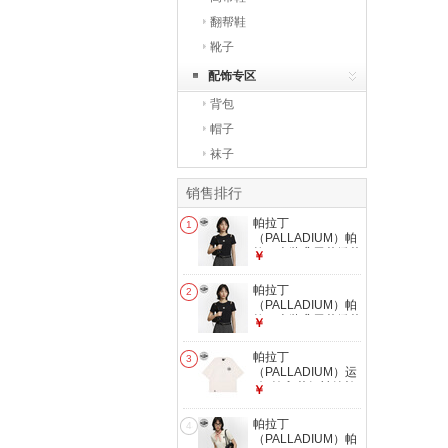
翻帮鞋
靴子
配饰专区
背包
帽子
袜子
销售排行
帕拉丁
1
（PALLADIUM）帕
拉丁上装鸢尾花绣花
￥
点缀女款短袖T恤
1914577 铅黑色 M
帕拉丁
2
（PALLADIUM）帕
拉丁上装鸢尾花绣花
￥
点缀女款短袖T恤
1914577 铅黑色 L
帕拉丁
3
（PALLADIUM）运
动T恤印花短袖纯棉t
￥
恤男女情侣款时尚衣
服短袖 178011
帕拉丁
4
178011-232-香草冰
（PALLADIUM）帕
色 M