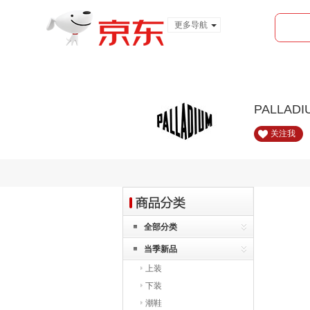
更多导航
服装城
食品
金融
PALLAD
关注我
全部分类
当季新品
上装
下装
潮鞋