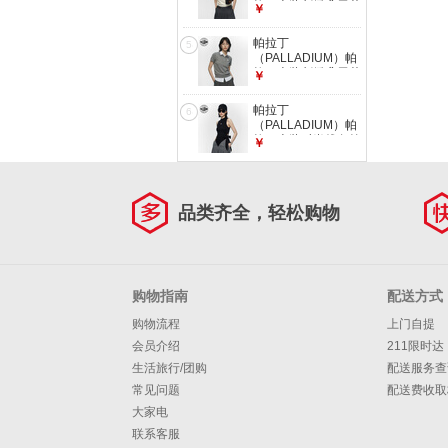
拉丁上装刺绣鸢尾花
￥
女款短袖Polo衫
1913899 香草冰色
帕拉丁
5
XL
（PALLADIUM）帕
拉丁上装刺绣鸢尾花
￥
女款短袖Polo衫
1913899 鲨鱼灰 L
帕拉丁
6
（PALLADIUM）帕
拉丁上装时尚线条简
￥
洁女款针织背心
1913902 铅黑色 XL
品类齐全，轻松购物
购物指南
配送方式
购物流程
上门自提
会员介绍
211限时达
生活旅行/团购
配送服务查
常见问题
配送费收取
大家电
联系客服