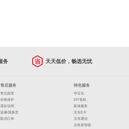
服务
天天低价，畅选无忧
售后服务
特色服务
售后政策
夺宝岛
价格保护
DIY装机
退款说明
延保服务
返修/退换货
京东E卡
取消订单
京东通信
京鱼座智能