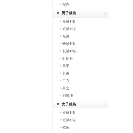
配件
男子服装
短袖T恤
短袖衬衫
短裤
长袖T恤
长袖衬衫
针织衫
马甲
长裤
卫衣
外套
羽绒服
女子服装
短袖T恤
短袖衬衫
裙装