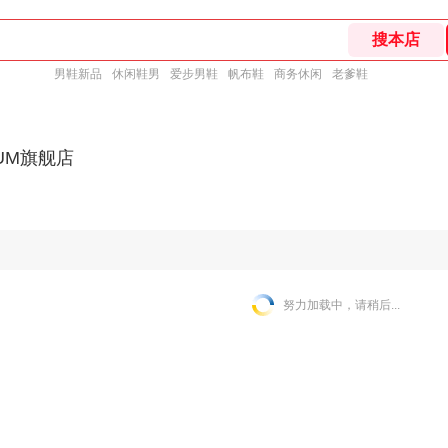
男鞋新品
休闲鞋男
爱步男鞋
帆布鞋
商务休闲
老爹鞋
IUM旗舰店
努力加载中，请稍后...